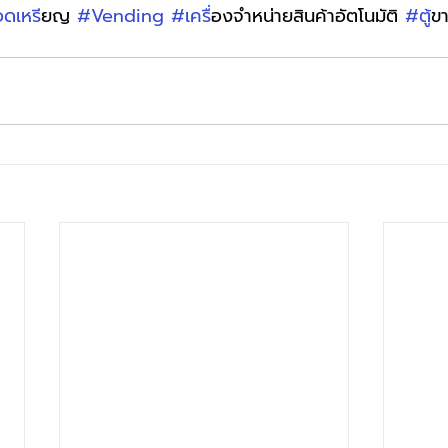
ดเหร
ียญ 
#Vending
#เคร
ื่องจำหน่ายสินค้าอัตโนมัติ 
#ต
ู้