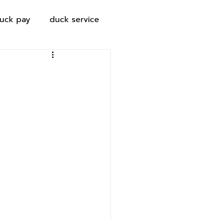
uck pay
duck service