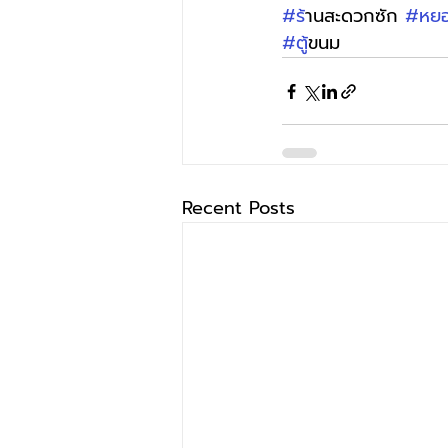
#ร
้านสะดวกซัก 
#หยอ
#ต
ู้ขนม
Recent Posts