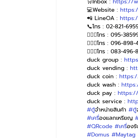
🛒Inbox : 
https://
💻Website : 
https
📲 LineOA : 
https:
📞โทร : 02-821-6959
🙋🏻‍♀️โทร : 095-385
🙋🏻‍♀โทร : 096-898-
🙋🏻‍♀️โทร : 083-496
duck group : 
http
duck vending : 
ht
duck coin : 
https:
duck wash : 
https
duck pay : 
https:
duck service : 
htt
#ต
ู้จำหน่ายสินค้า 
#ต
#เคร
ื่องแลกเหรียญ 
#
#QRcode
#เคร
ื่องร
#Domus
#Maytag