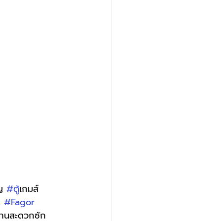
ญ 
#ต
ู้เกมส์ 
t
#Fagor
ร้านสะดวกซัก 