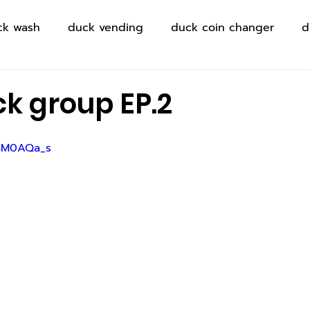
ck wash
duck vending
duck coin changer
d
k group EP.2
J3M0AQa_s