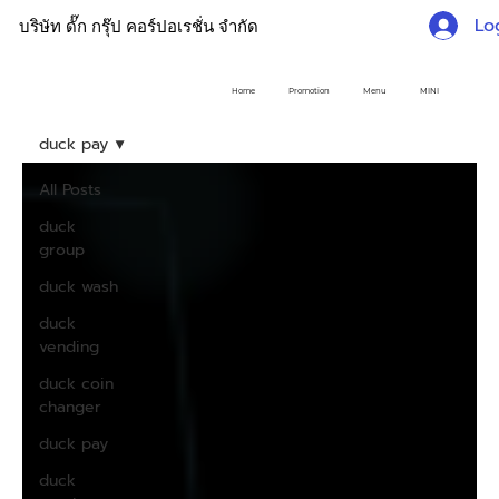
Lo
บริษัท ดั๊ก กรุ๊ป คอร์ปอเรชั่น จำกัด
Home
Promotion
Menu
MINI
duck pay
All Posts
duck
group
duck wash
duck
vending
duck coin
changer
duck pay
duck