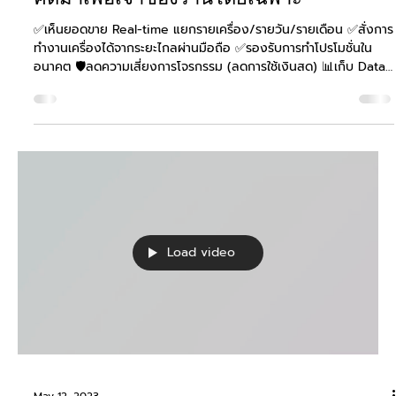
Jan 5
Duck Pay เป็นมากกว่าแค่เครื่องสแกน QR
Code ธรรมดา แต่นี่คือ Payment
Gateway & Management System ที่
คิดมาเพื่อเจ้าของร้านโดยเฉพาะ
✅เห็นยอดขาย Real-time แยกรายเครื่อง/รายวัน/รายเดือน ✅สั่งการ
ทำงานเครื่องได้จากระยะไกลผ่านมือถือ ✅รองรับการทำโปรโมชั่นใน
อนาคต 🛡️ลดความเสี่ยงการโจรกรรม (ลดการใช้เงินสด) 📊เก็บ Data
พฤติกรรมลูกค้า: (ช่วงเวลาไหนขายดี วันไหนคนเยอะ)
Load video