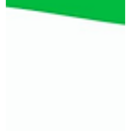
ระบบที่ถูกสร้างขึ้นมาเพื่ออำนวยความสะดวกให้กับคนในยุคปัจจุบัน โดย
เป็นระบบที่สามารถโอนเงิน ชำระเงินผ่านทางสื่ออิเล็กทรอนิกส์ ผ่านสมา
ร์ทโฟน...