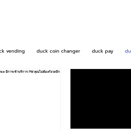
ck vending
duck coin changer
duck pay
du