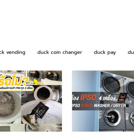
ck vending
duck coin changer
duck pay
du