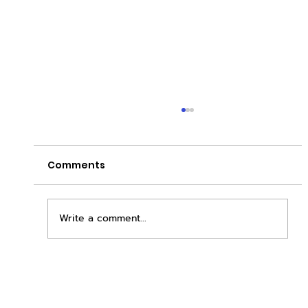
Comments
Write a comment...
เพิ่มพื้นที่ขาย ขยายกำไรคูณสอง ด้วยชุดตู้
STD + SLAVE จาก duck vending!