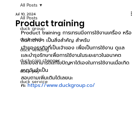
All Posts
Jul 10, 2024
All Posts
Product training
duck group
Product training การเทรนนิ่งการใช้งานเครื่อง หรือ
duck wash
สินค้าต่างๆ เป็นสิ่งสำคัญ สำหรับ
เจ้าของธุรกิจที่เป็นเจ้าของ เพื่อเป็นการใช้งาน ดูเเล 
duck vending
เเละบำรุงรักษาเพื่อการใช้งานในระยะยาวในอนาคต
duck coin changer
เเละยังสามารถเเก้ไขปัญหาได้เองในการใช้งานเมื่อเกิด
เหตุอันจำเป็น
duck pay
สอบถามเพิ่มเติมได้เลยนะ
duck service
คะ
https://www.duckgroup.co/