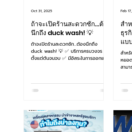
Oct 31, 2025
Feb 17
ถ้าจะเปิดร้านสะดวกซัก...ต้อง
สำห
นึกถึง duck wash! 💡
ธุร
แบบ
ถ้าจะเปิดร้านสะดวกซัก...ต้องนึกถึง
duck wash! 💡 ✅ บริการครบวงจร
สำหรั
ตั้งแต่ต้นจนจบ ✅ มีอิสระในการออกแบบ
หยอดเ
ร้านได้ตามสไตล์คุณ ✅ มั่นใจในคุณภาพ
สามาร
และความทนทาน ด้วยเครื่องมาตรฐาน
สเเกน
สากล เปิดร้านกับเราเลยวันนี้ 🗨️ติดต่อ/
สอบถามได้ที่ LINE: @duckgroup
#Fagor #IPSO #MAYTAG
#duckwash #ธุรกิจร้านสะดวกซัก #ไม่
เสียค่าแฟรนไชส์ #ร้านซักผ้าหยอด
เหรียญ #Laundromat #ร้านสะดวกซัก
#แฟรนไชส์ร้านสะดวกซัก #เครื่องซักผ้า
หยอดเหรียญ #Passive #ธุรกิจน่าสนใจ