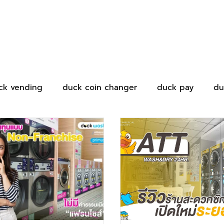
ck vending
duck coin changer
duck pay
du