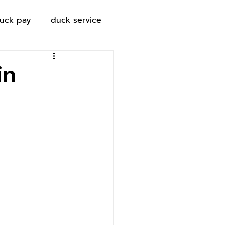
uck pay
duck service
in