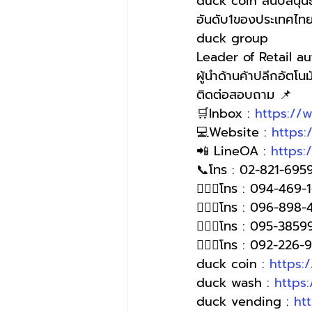
duck coin สนับสนุนธ
อันดับ1ของประเทศไท
duck group 
Leader of Retail a
ผู้นำด้านค้าปลีกอัตโนมั
ติดต่อสอบถาม 📌
🛒Inbox : 
https://
💻Website : 
https
📲 LineOA : 
https:
📞โทร : 02-821-6959
🙋🏻‍♀โทร : 094-469-
🙋🏻‍♀โทร : 096-898-
🙋🏻‍♀️โทร : 095-385
🙋🏻‍♀️โทร : 092-226
duck coin : 
https:
duck wash : 
https
duck vending : 
ht