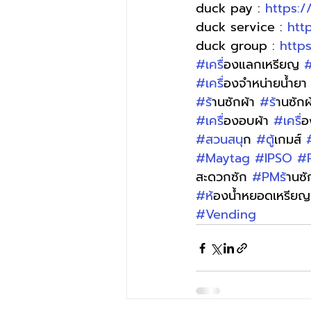
duck pay : 
https:
duck service : 
htt
duck group : 
http
#เคร
ื่องแลกเหรียญ 
#
#เคร
ื่องจำหน่ายน้ำยา
#ร
้านซักผ้า 
#ร
้านซัก
#เคร
ื่องอบผ้า 
#เคร
ื
#สวนสน
ุก 
#ต
ู้เกมส์ 
#Maytag
#IPSO
#
สะดวกซัก 
#PMร
้านซ
#ห
้องน้ำหยอดเหรียญ
#Vending