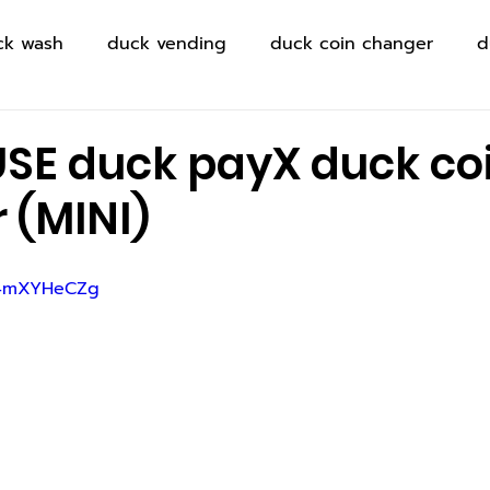
ck wash
duck vending
duck coin changer
d
USE duck payX duck co
 (MINI)
q4mXYHeCZg