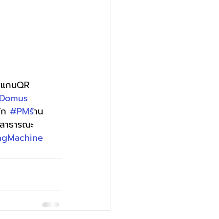
ญสแกนQR 
Domus
ัก 
#PMร
้าน
้ำสาธารณะ 
ngMachine