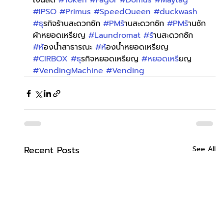
เงินสด 
#Token
#Fagor
#Domus
#Maytag
#IPSO
#Primus
#SpeedQueen
#duckwash
#ธ
ุรกิจร้านสะดวกซัก 
#PMร
้านสะดวกซัก 
#PMร
้านซัก
ผ้าหยอดเหรียญ 
#Laundromat
#ร
้านสะดวกซัก 
#ห
้องน้ำสาธารณะ 
#ห
้องน้ำหยอดเหรียญ 
#CIRBOX
#ธ
ุรกิจหยอดเหรียญ 
#หยอดเหร
ียญ 
#VendingMachine
#Vending
Recent Posts
See All