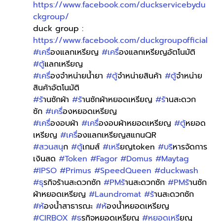
https://www.facebook.com/duckservicebydu
ckgroup/
duck group : 
https://www.facebook.com/duckgroupofficial
#เคร
ื่องแลกเหรียญ 
#เคร
ื่องแลกเหรียญอัตโนมัติ 
#ต
ู้แลกเหรียญ 
#เคร
ื่องจำหน่ายน้ำยา 
#ต
ู้จำหน่ายสินค้า 
#ต
ู้จำหน่าย
สินค้าอัตโนมัติ
#ร
้านซักผ้า 
#ร
้านซักผ้าหยอดเหรียญ 
#ร
้านสะดวก
ซัก 
#เคร
ื่องหยอดเหรียญ
#เคร
ื่องอบผ้า 
#เคร
ื่องอบผ้าหยอดเหรียญ 
#ต
ู้หยอด
เหรียญ 
#เคร
ื่องแลกเหรียญสแกนQR 
#สวนสน
ุก 
#ต
ู้เกมส์ 
#เหร
ียญtoken 
#บร
ิหารจัดการ
เงินสด 
#Token
#Fagor
#Domus
#Maytag
#IPSO
#Primus
#SpeedQueen
#duckwash
#ธ
ุรกิจร้านสะดวกซัก 
#PMร
้านสะดวกซัก 
#PMร
้านซัก
ผ้าหยอดเหรียญ 
#Laundromat
#ร
้านสะดวกซัก 
#ห
้องน้ำสาธารณะ 
#ห
้องน้ำหยอดเหรียญ 
#CIRBOX
#ธ
ุรกิจหยอดเหรียญ 
#หยอดเหร
ียญ 