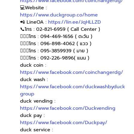
https://www.facebook.com/coinchangerdg/
💻Website : 
https://www.duckgroup.co/home
📲 LineOA : 
https://lin.ee/JqHLLZD
📞โทร : 02-821-6959 ( Call Center )
🙋🏻‍♀โทร : 094-469-1656 ( ตะวัน )
🙋🏻‍♀โทร : 096-898-4062 ( แวว )
🙋🏻‍♀️โทร : 095-3859939 ( มาย )
🙋🏻‍♀️โทร : 092-226-9896( แนน )
duck coin : 
https://www.facebook.com/coinchangerdg/
duck wash : 
https://www.facebook.com/duckwashbyduck
group
duck vending : 
https://www.facebook.com/Duckvending
duck pay : 
https://www.facebook.com/Duckpay/
duck service : 