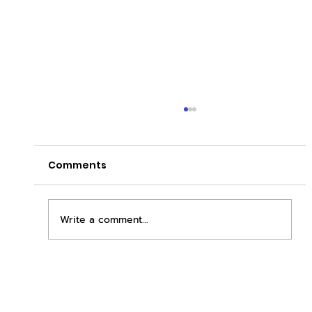
Comments
Write a comment...
เพิ่มพื้นที่ขาย ขยายกำไรคูณสอง ด้วยชุดตู้
STD + SLAVE จาก duck vending!