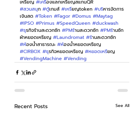
เหรียญ 
#เคร
ื่องแลกเหรียญสแกนQR 
#สวนสน
ุก 
#ต
ู้เกมส์ 
#เหร
ียญtoken 
#บร
ิหารจัดการ
เงินสด 
#Token
#Fagor
#Domus
#Maytag
#IPSO
#Primus
#SpeedQueen
#duckwash
#ธ
ุรกิจร้านสะดวกซัก 
#PMร
้านสะดวกซัก 
#PMร
้านซัก
ผ้าหยอดเหรียญ 
#Laundromat
#ร
้านสะดวกซัก 
#ห
้องน้ำสาธารณะ 
#ห
้องน้ำหยอดเหรียญ 
#CIRBOX
#ธ
ุรกิจหยอดเหรียญ 
#หยอดเหร
ียญ 
#VendingMachine
#Vending
Recent Posts
See All