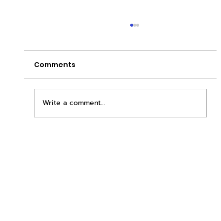
Comments
Write a comment...
เพิ่มพื้นที่ขาย ขยายกำไรคูณสอง ด้วยชุดตู้
STD + SLAVE จาก duck vending!