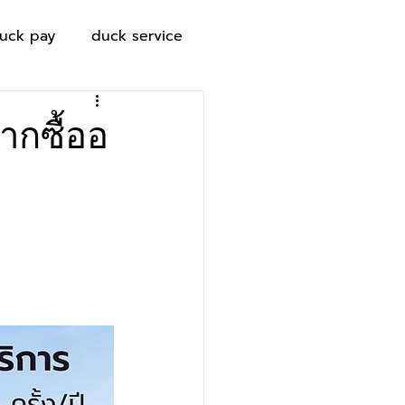
uck pay
duck service
จากซื้ออ