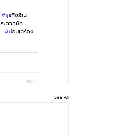
#ธ
ุรกิจร้าน
นสะดวกซัก 
า  
#ซ
่อมเครื่อง
See All