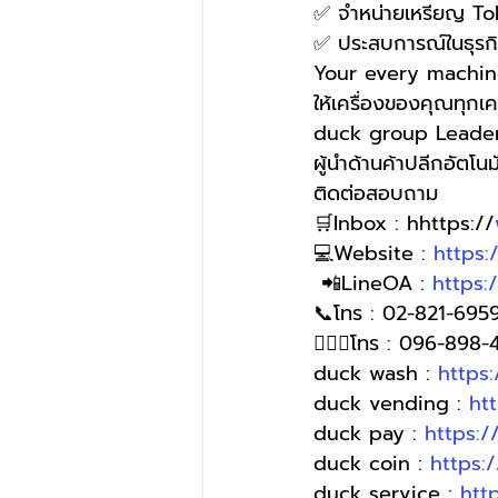
✅ จำหน่ายเหรียญ T
✅ ประสบการณ์ในธุรกิจ
Your every machin
ให้เครื่องของคุณทุก
duck group Leader 
ผู้นำด้านค้าปลีกอัตโนมั
ติดต่อสอบถาม 
🛒Inbox : hhttps://
💻Website : 
https
 📲LineOA : 
https:
📞โทร : 02-821-6959 
🙋🏻‍♀โทร : 096-898-
duck wash : 
https
duck vending : 
ht
duck pay : 
https:
duck coin : 
https:
duck service : 
htt