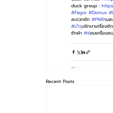
duck group : 
http
#Fagor
#Domus
#
สะดวกซัก 
#PMร
้านส
#บำร
ุงรักษาเครื่องซัก
ซักผ้า 
#ซ
่อมเครื่องอบ
Recent Posts