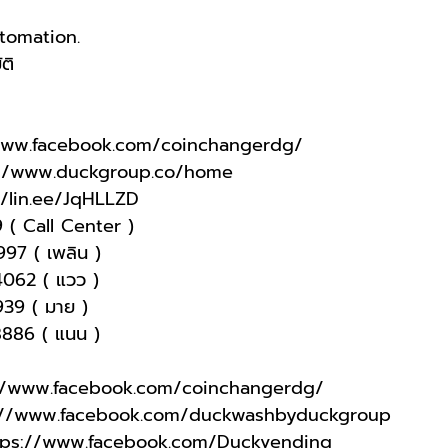
utomation.
ติ
/www.facebook.com/coinchangerdg/
://www.duckgroup.co/home
//lin.ee/JqHLLZD
 ( Call Center )
997 ( เพลิน )
4062 ( แวว )
9939 ( มาย )
-8886 ( แนน )
://www.facebook.com/coinchangerdg/
s://www.facebook.com/duckwashbyduckgroup
tps://www.facebook.com/Duckvending