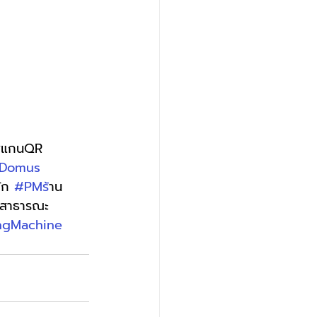
ญสแกนQR 
Domus
ัก 
#PMร
้าน
้ำสาธารณะ 
ngMachine