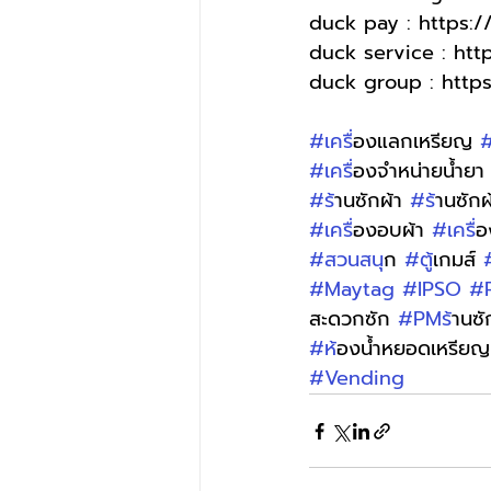
duck pay : https:
duck service : ht
duck group : http
#เคร
ื่องแลกเหรียญ 
#
#เคร
ื่องจำหน่ายน้ำยา
#ร
้านซักผ้า 
#ร
้านซัก
#เคร
ื่องอบผ้า 
#เคร
ื
#สวนสน
ุก 
#ต
ู้เกมส์ 
#Maytag
#IPSO
#
สะดวกซัก 
#PMร
้านซ
#ห
้องน้ำหยอดเหรียญ
#Vending