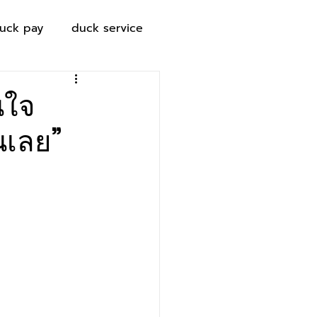
uck pay
duck service
นใจ
อนเลย”