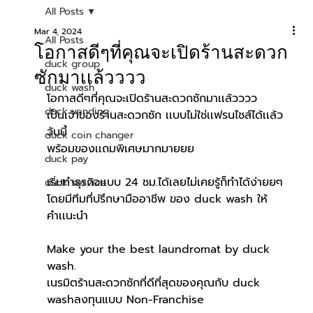
All Posts
Mar 4, 2024
All Posts
โอกาสดีๆที่คุณจะเปิดร้านสะดวก
duck group
ซักมาเเล้วววว
duck wash
โอกาสดีๆที่คุณจะเปิดร้านสะดวกซักมาเเล้วววว
duck vending
เป็นเจ้าของร้านสะดวกซัก เเบบไม่ใช่เเฟรนไชส์ได้เเล้ว
วันนี้
duck coin changer
พร้อมของเเถมพิเศษมากมายยย
duck pay
เริ่มทำธุรกิจเเบบ 24 ชม.ได้เลยไม่เคยรู้ก็ทำได้ง่ายยๆ 
duck service
โดยมีทีมที่ปรึกษามืออาชีพ ของ duck wash ให้
คำเเนะนำ
Make your the best laundromat by duck 
wash.
เนรมิตร้านสะดวกซักที่ดีที่สุดของคุณกับ duck 
washลงทุนแบบ Non-Franchise 