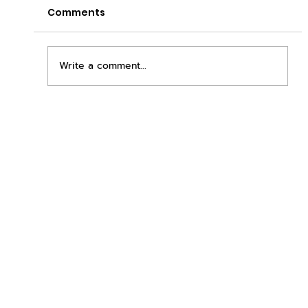
Comments
Write a comment...
เพิ่มพื้นที่ขาย ขยายกำไรคูณสอง ด้วยชุดตู้
STD + SLAVE จาก duck vending!