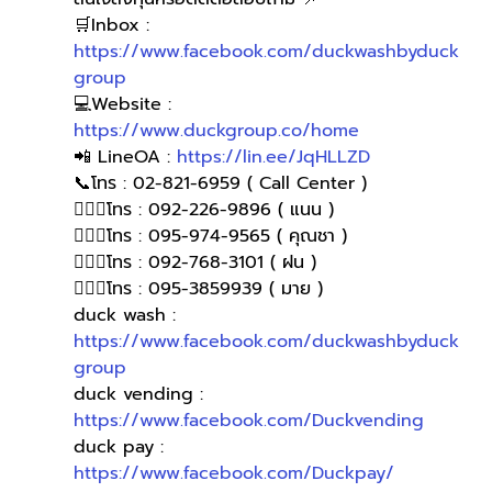
🛒Inbox : 
https://www.facebook.com/duckwashbyduck
group
💻Website : 
https://www.duckgroup.co/home
📲 LineOA : 
https://lin.ee/JqHLLZD
📞โทร : 02-821-6959 ( Call Center )
🙋🏻‍♀️โทร : 092-226-9896 ( แนน )
🙋🏻‍♀โทร : 095-974-9565 ( คุณชา )
🙋🏻‍♀โทร : 092-768-3101 ( ฝน )
🙋🏻‍♀️โทร : 095-3859939 ( มาย )
duck wash : 
https://www.facebook.com/duckwashbyduck
group
duck vending : 
https://www.facebook.com/Duckvending
duck pay : 
https://www.facebook.com/Duckpay/