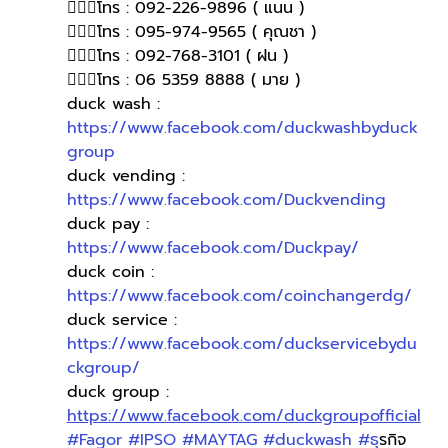
🙋🏻‍♀️โทร : 092-226-9896 ( แนน )
🙋🏻‍♀โทร : 095-974-9565 ( คุณชา )
🙋🏻‍♀โทร : 092-768-3101 ( ฝน )
🙋🏻‍♀️โทร : 06 5359 8888 ( มาย )
duck wash : 
https://www.facebook.com/duckwashbyduck
group
duck vending : 
https://www.facebook.com/Duckvending
duck pay : 
https://www.facebook.com/Duckpay/
duck coin : 
https://www.facebook.com/coinchangerdg/
duck service : 
https://www.facebook.com/duckservicebydu
ckgroup/
duck group : 
https://www.facebook.com/duckgroupofficial
#Fagor
#IPSO
#MAYTAG
#duckwash
#ธ
ุรกิจ