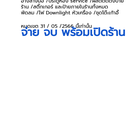
อ่างล้างมือ /ประตูห้อง service /ผลิตติดตั้งป้าย
ร้าน /สติ๊กเกอร์ และป้ายภายในร้านทั้งหมด
พัดลม /ไฟ Downlight หัวเครื่อง /ชุดโต๊ะเก้าอี้
หมดเขต 31 / 05 /2566 นี้เท่านั้น
จ่าย จบ พร้อมเปิดร้าน