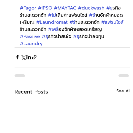
#Fagor
#IPSO
#MAYTAG
#duckwash
#ธ
ุรกิจ
ร้านสะดวกซัก 
#ไม
่เสียค่าแฟรนไชส์ 
#ร
้านซักผ้าหยอด
เหรียญ 
#Laundromat
#ร
้านสะดวกซัก 
#แฟรนไชส
ร้านสะดวกซัก 
#เคร
ื่องซักผ้าหยอดเหรียญ 
#Passive
#ธ
ุรกิจน่าสนใจ 
#ธ
ุรกิจน่าลงทุน 
#Laundry
Recent Posts
See All