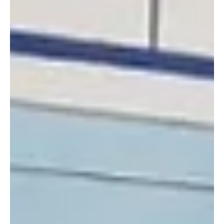
มั่นใจในคุณภาพและความทนทาน ด้วยเครื่องมาตรฐานสากล เปิดร้าน
กับเราเลยวันนี้ 🗨️ติดต่อ/สอบถามได้ที่ LINE: @duckgroup #Fagor
#IPSO #MAYTAG #duckwash #ธุรกิจร้านสะดวกซัก #ไม่เสียค่าแฟ
รนไชส์ #ร้านซักผ้าหยอดเหรียญ #Laundromat #ร้านสะดวกซัก
#แฟรนไชส์ร้านสะดวกซัก #เครื่องซักผ้าหยอดเหรียญ #Passive
#ธุรกิจน่าสนใจ #ธุรกิจน่าลงทุน #Laundry