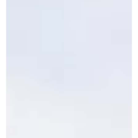
Apr 22, 2024
อยากเปิดร้านสะดวกซักแต่ไม่อยากได้แบบ
แฟรนไชส์เชิญทางนี้
อยากเปิดร้านสะดวกซักแต่ไม่อยากได้แบบแฟรนไชส์เชิญทางนี้ duck
wash มาพร้อมแพคเกจมากมายตอบทุกโจทย์ความต้องการ ลงทุน
แบบ Non-Franchise...