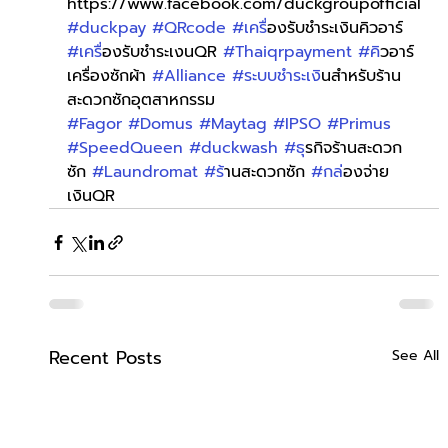
https://www.facebook.com/duckgroupofficial
#duckpay
#QRcode
#เคร
ื่องรับชำระเงินคิวอาร์ 
#เคร
ื่องรับชำระเงนQR 
#Thaiqrpayment
#ค
ิวอาร์
เครื่องซักผ้า 
#Alliance
#ระบบชำระเง
ินสำหรับร้าน
สะดวกซักอุตสาหกรรม
#Fagor
#Domus
#Maytag
#IPSO
#Primus
#SpeedQueen
#duckwash
#ธ
ุรกิจร้านสะดวก
ซัก 
#Laundromat
#ร
้านสะดวกซัก 
#กล
่องจ่าย
เงินQR
Recent Posts
See All