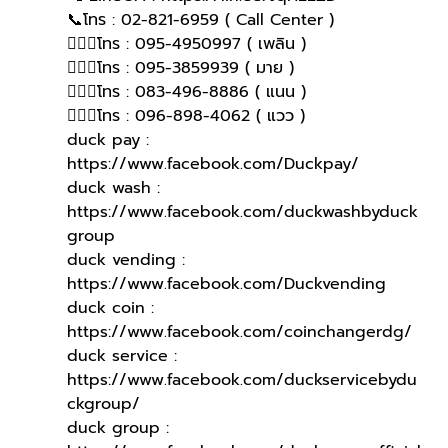
📞โทร : 02-821-6959 ( Call Center )
🙋🏻‍♀โทร : 095-4950997 ( เพลิน )
🙋🏻‍♀️โทร : 095-3859939 ( มาย )
🙋🏻‍♀️โทร : 083-496-8886 ( แนน )
🙋🏻‍♀โทร : 096-898-4062 ( แวว )
duck pay : 
https://www.facebook.com/Duckpay/
duck wash : 
https://www.facebook.com/duckwashbyduck
group
duck vending : 
https://www.facebook.com/Duckvending
duck coin : 
https://www.facebook.com/coinchangerdg/
duck service : 
https://www.facebook.com/duckservicebydu
ckgroup/
duck group : 