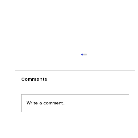
Comments
Write a comment...
เพิ่มพื้นที่ขาย ขยายกำไรคูณสอง ด้วยชุดตู้
STD + SLAVE จาก duck vending!