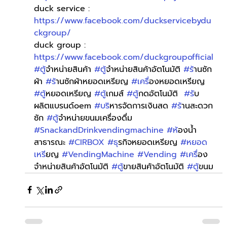
duck service : 
https://www.facebook.com/duckservicebydu
ckgroup/
duck group : 
https://www.facebook.com/duckgroupofficial
#ต
ู้จำหน่ายสินค้า 
#ต
ู้จำหน่ายสินค้าอัตโนมัติ 
#ร
้านซัก
ผ้า 
#ร
้านซักผ้าหยอดเหรียญ 
#เคร
ื่องหยอดเหรียญ 
#ต
ู้หยอดเหรียญ 
#ต
ู้เกมส์ 
#ต
ู้กดอัตโนมัติ  
#ร
ับ
ผลิตแบรนด์oem 
#บร
ิหารจัดการเงินสด 
#ร
้านสะดวก
ซัก 
#ต
ู้จำหน่ายขนมเครื่องดื่ม 
#SnackandDrinkvendingmachine
#ห
้องน้ำ
สาธารณะ 
#CIRBOX
#ธ
ุรกิจหยอดเหรียญ 
#หยอด
เหร
ียญ 
#VendingMachine
#Vending
#เคร
ื่อง
จำหน่ายสินค้าอัตโนมัติ 
#ต
ู้ขายสินค้าอัตโนมัติ 
#ต
ู้ขนม