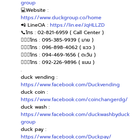
group
💻Website : 
https://www.duckgroup.co/home
📲 LineOA : 
https://lin.ee/JqHLLZD
📞โทร : 02-821-6959 ( Call Center )
🙋🏻‍♀️โทร : 095-385-9939 ( มาย )
🙋🏻‍♀โทร : 096-898-4062 ( แวว )
🙋🏻‍♀โทร : 094-469-1656 ( ตะวัน )
🙋🏻‍♀️โทร : 092-226-9896 ( แนน )
.
duck vending : 
https://www.facebook.com/Duckvending
duck coin : 
https://www.facebook.com/coinchangerdg/
duck wash : 
https://www.facebook.com/duckwashbyduck
group
duck pay : 
https://www.facebook.com/Duckpay/