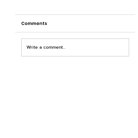
Comments
Write a comment...
เพิ่มพื้นที่ขาย ขยายกำไรคูณสอง ด้วยชุดตู้
STD + SLAVE จาก duck vending!