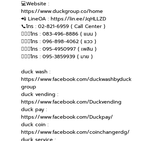
💻Website : 
https://www.duckgroup.co/home 
📲 LineOA : https://lin.ee/JqHLLZD 
📞โทร : 02-821-6959 ( Call Center )
🙋🏻‍♀️โทร : 083-496-8886 ( แนน )
🙋🏻‍♀โทร : 096-898-4062 ( แวว )
🙋🏻‍♀โทร : 095-4950997 ( เพลิน )
🙋🏻‍♀️โทร : 095-3859939 ( มาย )
duck wash : 
https://www.facebook.com/duckwashbyduck
group
duck vending : 
https://www.facebook.com/Duckvending
duck pay : 
https://www.facebook.com/Duckpay/
duck coin : 
https://www.facebook.com/coinchangerdg/
duck service : 