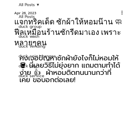
All Posts
Apr 26, 2023
All Posts
แจกทริคเด็ด ซักผ้าให้หอมน๊าน 🧼
duck group
ฟีลเหมือนร้านซักรีดมาเอง เพราะ
duck wash
หลายๆคน
duck vending
คงเจอปัญหาซักผ้ายังไงก็ไม่หอมให้ 
duck coin changer
🪣 นี่เลยวิธีไม่ยุ่งยาก แถมตามทำได้
duck pay
ง่าย 👍  ผ้าหอมติดทนนานกว่าที่
duck service
เคย ขอบอกต่อเลย!