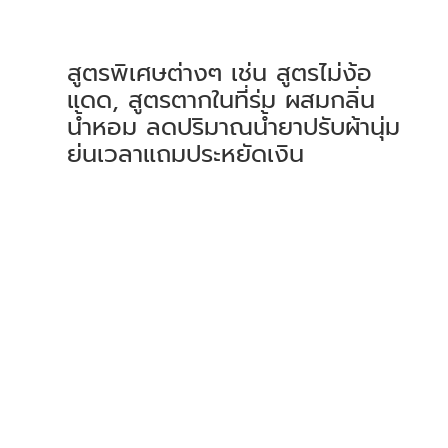
สูตรพิเศษต่างๆ เช่น สูตรไม่ง้อ
แดด, สูตรตากในที่ร่ม ผสมกลิ่น
น้ำหอม ลดปริมาณน้ำยาปรับผ้านุ่ม 
ย่นเวลาแถมประหยัดเงิน