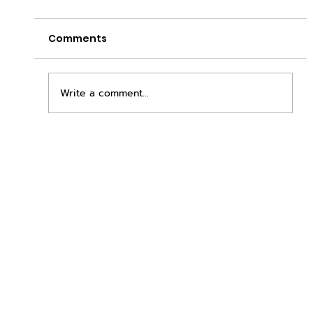
Comments
Write a comment...
เพิ่มพื้นที่ขาย ขยายกำไรคูณสอง ด้วยชุดตู้
STD + SLAVE จาก duck vending!