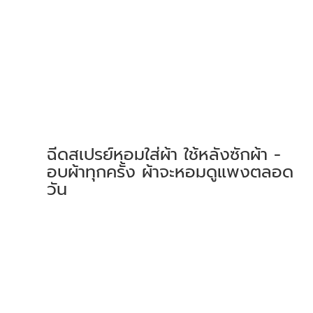
ฉีดสเปรย์หอมใส่ผ้า ใช้หลังซักผ้า - 
อบผ้าทุกครั้ง ผ้าจะหอมดูแพงตลอด
วัน