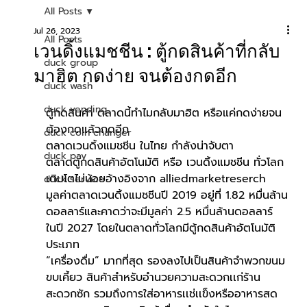
All Posts
Jul 26, 2023
All Posts
เวนดิ้งแมชชีน : ตู้กดสินค้าที่กลับ
duck group
มาฮิต กดง่าย จนต้องกดอีก
duck wash
duck vending
ตู้กดสินค้า ตลาดนี้ทำไมกลับมาฮิต หรือแค่กดง่ายจน
ต้องกดแล้วกดอีก 
duck coin changer
ตลาดเวนดิ้งแมชชีน ในไทย กำลังน่าจับตา
duck pay
ตลาดตู้กดสินค้าอัตโนมัติ หรือ เวนดิ้งแมชชีน ทั่วโลก
เติบโตไม่น้อยอ้างอิงจาก alliedmarketreserch 
duck service
มูลค่าตลาดเวนดิ้งแมชชีนปี 2019 อยู่ที่ 1.82 หมื่นล้าน
ดอลลาร์และคาดว่าจะมีมูลค่า 2.5 หมื่นล้านดอลลาร์ 
ในปี 2027 โดยในตลาดทั่วโลกมีตู้กดสินค้าอัตโนมัติ
ประเภท 
“เครื่องดื่ม” มากที่สุด รองลงไปเป็นสินค้าจำพวกขนม
ขบเคี้ยว สินค้าสำหรับอำนวยความสะดวกเเก่ร้าน
สะดวกซัก รวมถึงการใส่อาหารเเช่เเข็งหรืออาหารสด