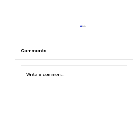
Comments
Write a comment...
เพิ่มพื้นที่ขาย ขยายกำไรคูณสอง ด้วยชุดตู้
STD + SLAVE จาก duck vending!