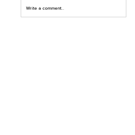
Write a comment...
เพิ่มพื้นที่ขาย ขยายกำไรคูณสอง ด้วยชุดตู้
STD + SLAVE จาก duck vending!