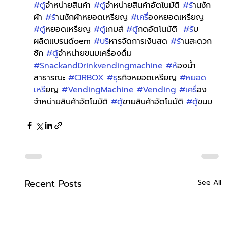
#ต
ู้จำหน่ายสินค้า 
#ต
ู้จำหน่ายสินค้าอัตโนมัติ 
#ร
้านซัก
ผ้า 
#ร
้านซักผ้าหยอดเหรียญ 
#เคร
ื่องหยอดเหรียญ 
#ต
ู้หยอดเหรียญ 
#ต
ู้เกมส์ 
#ต
ู้กดอัตโนมัติ  
#ร
ับ
ผลิตแบรนด์oem 
#บร
ิหารจัดการเงินสด 
#ร
้านสะดวก
ซัก 
#ต
ู้จำหน่ายขนมเครื่องดื่ม 
#SnackandDrinkvendingmachine
#ห
้องน้ำ
สาธารณะ 
#CIRBOX
#ธ
ุรกิจหยอดเหรียญ 
#หยอด
เหร
ียญ 
#VendingMachine
#Vending
#เคร
ื่อง
จำหน่ายสินค้าอัตโนมัติ 
#ต
ู้ขายสินค้าอัตโนมัติ 
#ต
ู้ขนม
Recent Posts
See All