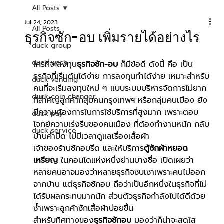
All Posts
Jul 24, 2023
All Posts
ธุรกิจซัก-อบ เพิ่มรายได้อย่างไร
duck group
duck wash
ใครที่จะลงทุน
ธุรกิจซัก-อบ
 ก็มีข้อดี ดังนี้ คือ เป็น
ธุรกิจที่เริ่มต้นได้ง่าย การลงทุนทำได้ง่าย เหมาะสำหรับ
duck vending
คนที่จะเริ่มลงทุนใหม่ ๆ แบบระบบบริหารจัดการไม่ยาก 
duck coin changer
ที่สำคัญลูกค้ากลุ่มคนกรุงเทพฯ หรือกลุ่มคนเมือง ยัง
มีความต้องการในการใช้บริการที่สูงมาก เพราะตอบ
duck pay
โจทย์ความเร่งรีบของคนเมือง ที่ต้องทำงานหนัก กลับ
duck service
บ้านค่ำมืด ไม่มีเวลาดูแลเรื่องเสื้อผ้า
เจ้าของร้านซักอบรีด และให้บริการ
ตู้ซักผ้าหยอด
เหรียญ
 ในคอนโดแห่งหนึ่งย่านบางซื่อ เปิดเผยว่า
หลายคนอาจมองว่าหลายธุรกิจซบเซาเพราะคนไม่ออก
จากบ้าน แต่ธุรกิจซักอบ ถือว่าเป็นอีกหนึ่งในธุรกิจที่ไม่
ได้รับผลกระทบมากนัก ส่วนตัวธุรกิจกำลังไปได้ดีด้วย
ซ้ำเพราะลูกค้าซักเสื้อผ้าบ่อยขึ้น
สำหรับทิศทางของ
ธุรกิจซักอบ 
มองว่าก็น่าจะสดใส 