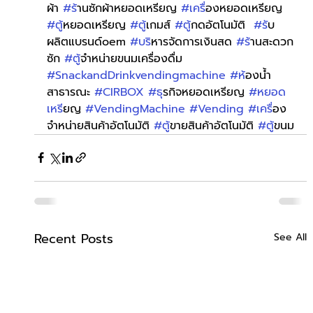
ผ้า 
#ร
้านซักผ้าหยอดเหรียญ 
#เคร
ื่องหยอดเหรียญ 
#ต
ู้หยอดเหรียญ 
#ต
ู้เกมส์ 
#ต
ู้กดอัตโนมัติ  
#ร
ับ
ผลิตแบรนด์oem 
#บร
ิหารจัดการเงินสด 
#ร
้านสะดวก
ซัก 
#ต
ู้จำหน่ายขนมเครื่องดื่ม 
#SnackandDrinkvendingmachine
#ห
้องน้ำ
สาธารณะ 
#CIRBOX
#ธ
ุรกิจหยอดเหรียญ 
#หยอด
เหร
ียญ 
#VendingMachine
#Vending
#เคร
ื่อง
จำหน่ายสินค้าอัตโนมัติ 
#ต
ู้ขายสินค้าอัตโนมัติ 
#ต
ู้ขนม
Recent Posts
See All