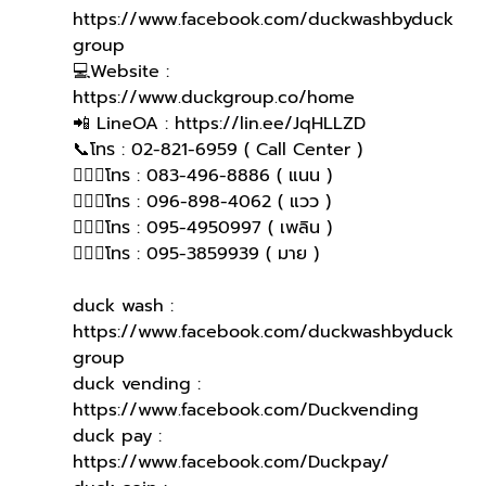
https://www.facebook.com/duckwashbyduck
group 
💻Website : 
https://www.duckgroup.co/home 
📲 LineOA : https://lin.ee/JqHLLZD 
📞โทร : 02-821-6959 ( Call Center )
🙋🏻‍♀️โทร : 083-496-8886 ( แนน )
🙋🏻‍♀โทร : 096-898-4062 ( แวว )
🙋🏻‍♀โทร : 095-4950997 ( เพลิน )
🙋🏻‍♀️โทร : 095-3859939 ( มาย )
duck wash : 
https://www.facebook.com/duckwashbyduck
group
duck vending : 
https://www.facebook.com/Duckvending
duck pay : 
https://www.facebook.com/Duckpay/