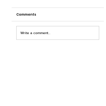
Comments
Write a comment...
เพิ่มพื้นที่ขาย ขยายกำไรคูณสอง ด้วยชุดตู้
STD + SLAVE จาก duck vending!