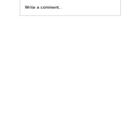
Write a comment...
เพิ่มพื้นที่ขาย ขยายกำไรคูณสอง ด้วยชุดตู้
STD + SLAVE จาก duck vending!