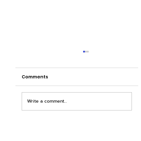
Comments
Write a comment...
เพิ่มพื้นที่ขาย ขยายกำไรคูณสอง ด้วยชุดตู้
STD + SLAVE จาก duck vending!