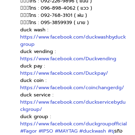
🙋🏻‍♀️โทร : 092-226-9896 ( แนน )
🙋🏻‍♀โทร : 096-898-4062 ( แวว )
🙋🏻‍♀โทร : 092-768-3101 ( ฝน )
🙋🏻‍♀️โทร : 095-3859939 ( มาย )
duck wash : 
https://www.facebook.com/duckwashbyduck
group
duck vending : 
https://www.facebook.com/Duckvending
duck pay : 
https://www.facebook.com/Duckpay/
duck coin : 
https://www.facebook.com/coinchangerdg/
duck service : 
https://www.facebook.com/duckservicebydu
ckgroup/
duck group : 
https://www.facebook.com/duckgroupofficial
#Fagor
#IPSO
#MAYTAG
#duckwash
#ธ
ุรกิจ