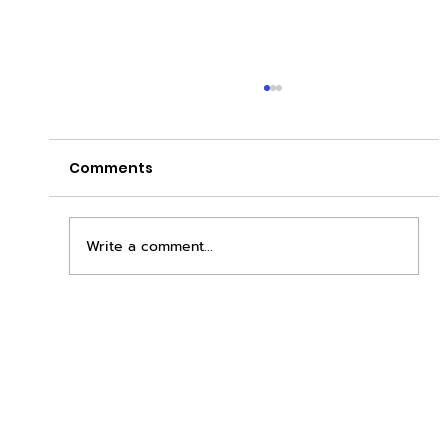
Comments
Write a comment...
เพิ่มพื้นที่ขาย ขยายกำไรคูณสอง ด้วยชุดตู้
STD + SLAVE จาก duck vending!