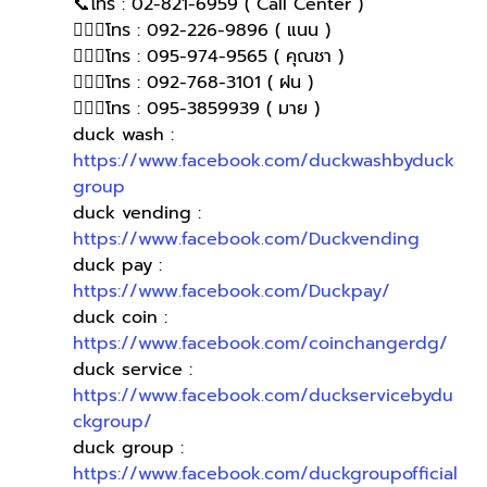
📞โทร : 02-821-6959 ( Call Center )
🙋🏻‍♀️โทร : 092-226-9896 ( แนน )
🙋🏻‍♀โทร : 095-974-9565 ( คุณชา )
🙋🏻‍♀โทร : 092-768-3101 ( ฝน )
🙋🏻‍♀️โทร : 095-3859939 ( มาย )
duck wash : 
https://www.facebook.com/duckwashbyduck
group
duck vending : 
https://www.facebook.com/Duckvending
duck pay : 
https://www.facebook.com/Duckpay/
duck coin : 
https://www.facebook.com/coinchangerdg/
duck service : 
https://www.facebook.com/duckservicebydu
ckgroup/
duck group : 
https://www.facebook.com/duckgroupofficial