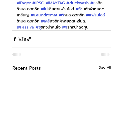
#Fagor
#IPSO
#MAYTAG
#duckwash
#ธ
ุรกิจ
ร้านสะดวกซัก 
#ไม
่เสียค่าแฟรนไชส์ 
#ร
้านซักผ้าหยอด
เหรียญ 
#Laundromat
#ร
้านสะดวกซัก 
#แฟรนไชส
ร้านสะดวกซัก 
#เคร
ื่องซักผ้าหยอดเหรียญ 
#Passive
#ธ
ุรกิจน่าสนใจ 
#ธ
ุรกิจน่าลงทุน
Recent Posts
See All