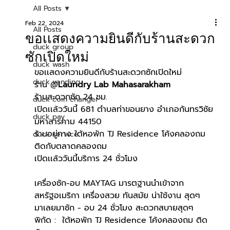
All Posts
Feb 22, 2024
All Posts
ขอเเสดงความยินดีกับร้านสะดวก
duck group
ซักเปิดใหม่
duck wash
ขอเเสดงความยินดีกับร้านสะดวกซักเปิดใหม่
duck vending
ร้าน @
Laundry Lab Mahasarakham
ร้านสะดวกซัก 24 ชม.
duck coin changer
เปิดเเล้ววันนี้ 681 ตำบลท่าขอนยาง อำเภอกันทรวิชัย 
duck pay
มหาสารคาม 44150
ร้านอยู่ทาง ใต้หอพัก TJ Residence โค้งคลองถม 
duck service
ติดกับตลาดคลองถม
เปิดเเล้ววันนี้บริการ 24 ชั่วโมง
เครื่องซัก-อบ MAYTAG มารตฐานนำเข้าจาก
สหรัฐอเมริกา เครื่องสวย ทันสมัย น่าใช้งาน สุดๆ
มาเลยมาซัก - อบ 24 ชั่วโมง สะดวกสบายสุดๆ
พิกัด :  ใต้หอพัก TJ Residence โค้งคลองถม ติด