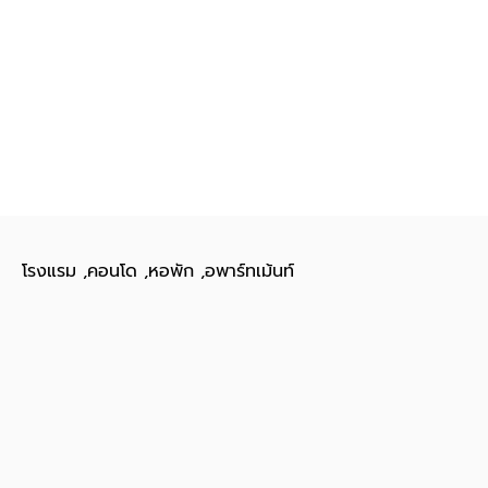
โรงแรม ,คอนโด ,หอพัก ,อพาร์ทเม้นท์