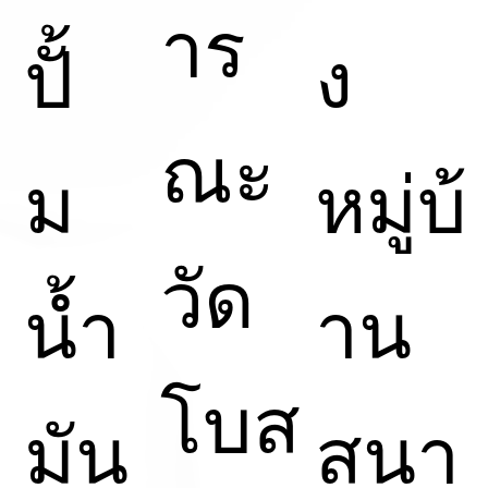
าร
ปั้
ง
ณะ
ม
หมู่บ้
วัด
น้ำ
าน
โบส
มัน
สนา