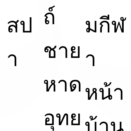
ถ์
สป
มกีฬ
ชาย
า
า
หาด
หน้า
อุทย
บ้าน