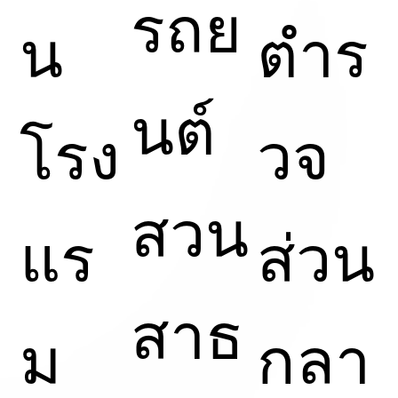
รถย
น
ตำร
นต์
โรง
วจ
สวน
แร
ส่วน
สาธ
ม
กลา