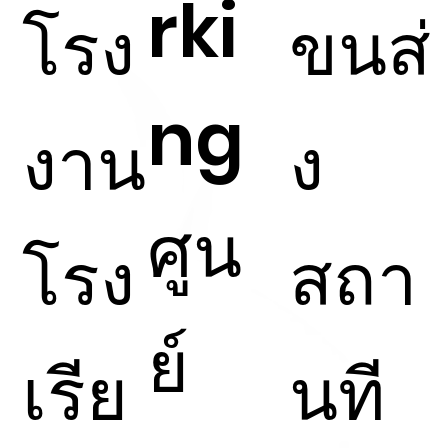
rki
โรง
ขนส่
ng
งาน
ง
ศูน
โรง
สถา
ย์
เรีย
นที