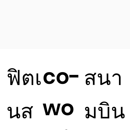
co-
ฟิตเ
สนา
wo
นส
มบิน