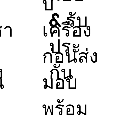
บ
& รับ
ชา
เครื่อง
ประ
ก่อนส่ง
ง
กัน
น
มอบ
พร้อม