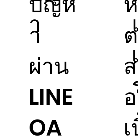
ปัญห
ห
า
า
ต
ผ่าน
ส
LINE
อ
OA
เ