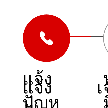
แจ้ง
แจ้ง
เ
ปัญห