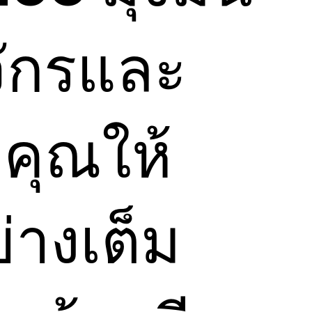
จักรและ
คุณให้
่างเต็ม