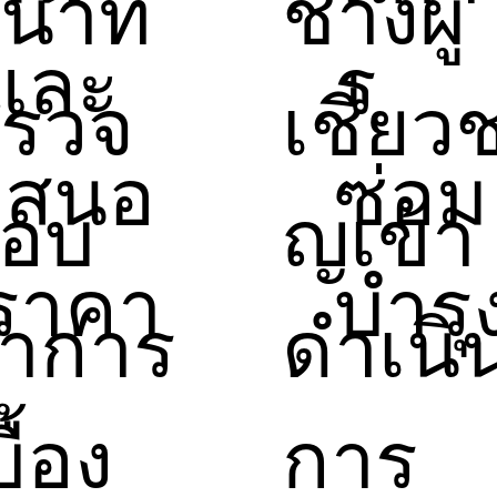
น้าที่
ช่างผู้
และ
ร
รวจ
เชี่ยว
เสนอ
ซ่อม
อบ
ญเข้า
ราคา
บำรุ
าการ
ดำเนิ
บื้อง
การ