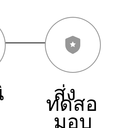
ิ
ส่ง
ทดสอ
มอบ