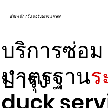
บริษัท ดั๊ก กรุ๊ป คอร์ปอเรชั่น จำกัด
บริการซ่อม
มาตรฐาน
ร
บำรุง
duck servic