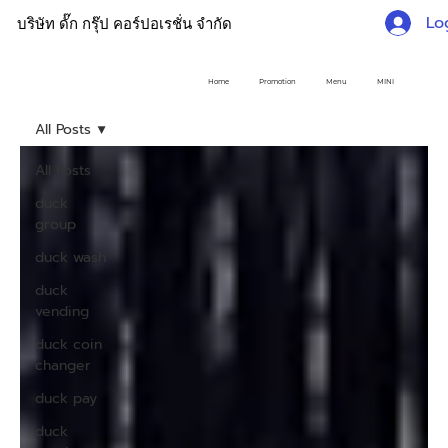
Lo
บริษัท ดั๊ก กรุ๊ป คอร์ปอเรชั่น จำกัด
Home
Promotion
Menu
MINI
All Posts
All Posts
duck
group
duck wash
duck
vending
duck coin
changer
duck pay
duck