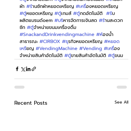
ผ้า 
#ร
้านซักผ้าหยอดเหรียญ 
#เคร
ื่องหยอดเหรียญ 
#ต
ู้หยอดเหรียญ 
#ต
ู้เกมส์ 
#ต
ู้กดอัตโนมัติ  
#ร
ับ
ผลิตแบรนด์oem 
#บร
ิหารจัดการเงินสด 
#ร
้านสะดวก
ซัก 
#ต
ู้จำหน่ายขนมเครื่องดื่ม 
#SnackandDrinkvendingmachine
#ห
้องน้ำ
สาธารณะ 
#CIRBOX
#ธ
ุรกิจหยอดเหรียญ 
#หยอด
เหร
ียญ 
#VendingMachine
#Vending
#เคร
ื่อง
จำหน่ายสินค้าอัตโนมัติ 
#ต
ู้ขายสินค้าอัตโนมัติ 
#ต
ู้ขนม
Recent Posts
See All