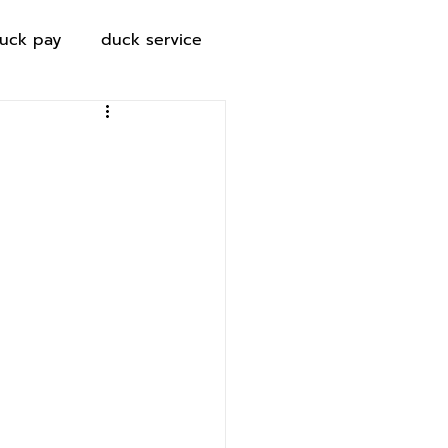
uck pay
duck service