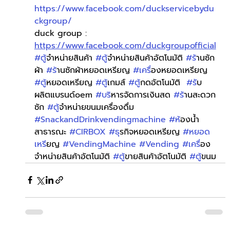
https://www.facebook.com/duckservicebydu
ckgroup/
duck group : 
https://www.facebook.com/duckgroupofficial
#ต
ู้จำหน่ายสินค้า 
#ต
ู้จำหน่ายสินค้าอัตโนมัติ 
#ร
้านซัก
ผ้า 
#ร
้านซักผ้าหยอดเหรียญ 
#เคร
ื่องหยอดเหรียญ 
#ต
ู้หยอดเหรียญ 
#ต
ู้เกมส์ 
#ต
ู้กดอัตโนมัติ  
#ร
ับ
ผลิตแบรนด์oem 
#บร
ิหารจัดการเงินสด 
#ร
้านสะดวก
ซัก 
#ต
ู้จำหน่ายขนมเครื่องดื่ม 
#SnackandDrinkvendingmachine
#ห
้องน้ำ
สาธารณะ 
#CIRBOX
#ธ
ุรกิจหยอดเหรียญ 
#หยอด
เหร
ียญ 
#VendingMachine
#Vending
#เคร
ื่อง
จำหน่ายสินค้าอัตโนมัติ 
#ต
ู้ขายสินค้าอัตโนมัติ 
#ต
ู้ขนม