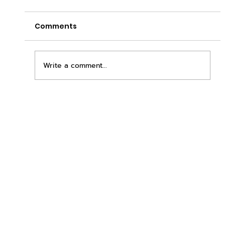
Comments
Write a comment...
เพิ่มพื้นที่ขาย ขยายกำไรคูณสอง ด้วยชุดตู้
STD + SLAVE จาก duck vending!