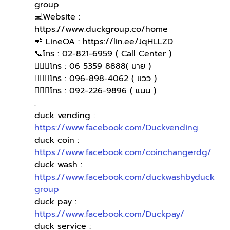
group 
💻Website : 
https://www.duckgroup.co/home 
📲 LineOA : https://lin.ee/JqHLLZD 
📞โทร : 02-821-6959 ( Call Center )
🙋🏻‍♀️โทร : 06 5359 8888( มาย )
🙋🏻‍♀โทร : 096-898-4062 ( แวว )
🙋🏻‍♀️โทร : 092-226-9896 ( แนน )
.
duck vending : 
https://www.facebook.com/Duckvending
duck coin : 
https://www.facebook.com/coinchangerdg/
duck wash : 
https://www.facebook.com/duckwashbyduck
group
duck pay : 
https://www.facebook.com/Duckpay/
duck service : 