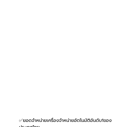
✅ยอดจำหน่ายเครื่องจำหน่ายอัตโนมัติอันดับ1ของ