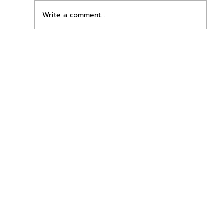
Write a comment...
เพิ่มพื้นที่ขาย ขยายกำไรคูณสอง ด้วยชุดตู้
STD + SLAVE จาก duck vending!