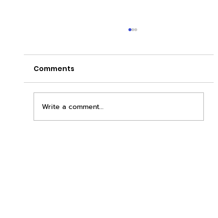
Comments
Write a comment...
เพิ่มพื้นที่ขาย ขยายกำไรคูณสอง ด้วยชุดตู้
STD + SLAVE จาก duck vending!