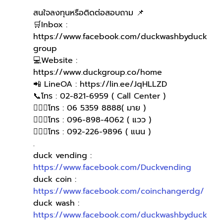
สนใจลงทุนหรือติดต่อสอบถาม 📌
🛒Inbox : 
https://www.facebook.com/duckwashbyduck
group 
💻Website : 
https://www.duckgroup.co/home 
📲 LineOA : https://lin.ee/JqHLLZD 
📞โทร : 02-821-6959 ( Call Center )
🙋🏻‍♀️โทร : 06 5359 8888( มาย )
🙋🏻‍♀โทร : 096-898-4062 ( แวว )
🙋🏻‍♀️โทร : 092-226-9896 ( แนน )
.
duck vending : 
https://www.facebook.com/Duckvending
duck coin : 
https://www.facebook.com/coinchangerdg/
duck wash : 
https://www.facebook.com/duckwashbyduck