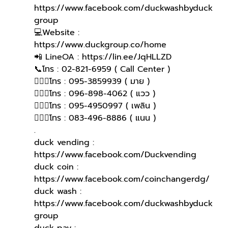
https://www.facebook.com/duckwashbyduck
group 
💻Website : 
https://www.duckgroup.co/home 
📲 LineOA : https://lin.ee/JqHLLZD 
📞โทร : 02-821-6959 ( Call Center )
🙋🏻‍♀️โทร : 095-3859939 ( มาย )
🙋🏻‍♀โทร : 096-898-4062 ( แวว )
🙋🏻‍♀โทร : 095-4950997 ( เพลิน )
🙋🏻‍♀️โทร : 083-496-8886 ( แนน )
.
duck vending : 
https://www.facebook.com/Duckvending
duck coin : 
https://www.facebook.com/coinchangerdg/
duck wash : 
https://www.facebook.com/duckwashbyduck
group
duck pay : 