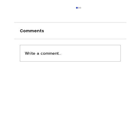
Comments
Write a comment...
เพิ่มพื้นที่ขาย ขยายกำไรคูณสอง ด้วยชุดตู้
STD + SLAVE จาก duck vending!