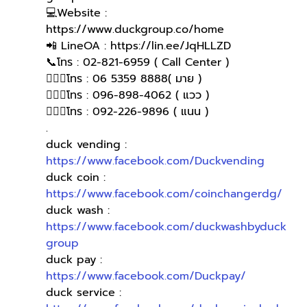
💻Website : 
https://www.duckgroup.co/home 
📲 LineOA : https://lin.ee/JqHLLZD 
📞โทร : 02-821-6959 ( Call Center )
🙋🏻‍♀️โทร : 06 5359 8888( มาย )
🙋🏻‍♀โทร : 096-898-4062 ( แวว )
🙋🏻‍♀️โทร : 092-226-9896 ( แนน )
.
duck vending : 
https://www.facebook.com/Duckvending
duck coin : 
https://www.facebook.com/coinchangerdg/
duck wash : 
https://www.facebook.com/duckwashbyduck
group
duck pay : 
https://www.facebook.com/Duckpay/
duck service : 