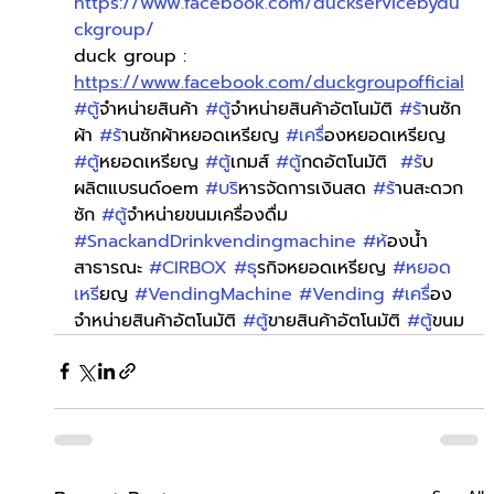
https://www.facebook.com/duckservicebydu
ckgroup/
duck group : 
https://www.facebook.com/duckgroupofficial
#ต
ู้จำหน่ายสินค้า 
#ต
ู้จำหน่ายสินค้าอัตโนมัติ 
#ร
้านซัก
ผ้า 
#ร
้านซักผ้าหยอดเหรียญ 
#เคร
ื่องหยอดเหรียญ 
#ต
ู้หยอดเหรียญ 
#ต
ู้เกมส์ 
#ต
ู้กดอัตโนมัติ  
#ร
ับ
ผลิตแบรนด์oem 
#บร
ิหารจัดการเงินสด 
#ร
้านสะดวก
ซัก 
#ต
ู้จำหน่ายขนมเครื่องดื่ม 
#SnackandDrinkvendingmachine
#ห
้องน้ำ
สาธารณะ 
#CIRBOX
#ธ
ุรกิจหยอดเหรียญ 
#หยอด
เหร
ียญ 
#VendingMachine
#Vending
#เคร
ื่อง
จำหน่ายสินค้าอัตโนมัติ 
#ต
ู้ขายสินค้าอัตโนมัติ 
#ต
ู้ขนม