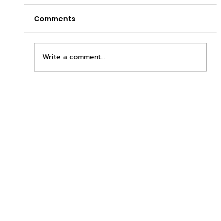
Comments
Write a comment...
เพิ่มพื้นที่ขาย ขยายกำไรคูณสอง ด้วยชุดตู้
STD + SLAVE จาก duck vending!