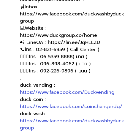
🛒Inbox : 
https://www.facebook.com/duckwashbyduck
group 
💻Website : 
https://www.duckgroup.co/home 
📲 LineOA : https://lin.ee/JqHLLZD 
📞โทร : 02-821-6959 ( Call Center )
🙋🏻‍♀️โทร : 06 5359 8888( มาย )
🙋🏻‍♀โทร : 096-898-4062 ( แวว )
🙋🏻‍♀️โทร : 092-226-9896 ( แนน )
.
duck vending : 
https://www.facebook.com/Duckvending
duck coin : 
https://www.facebook.com/coinchangerdg/
duck wash : 
https://www.facebook.com/duckwashbyduck
group