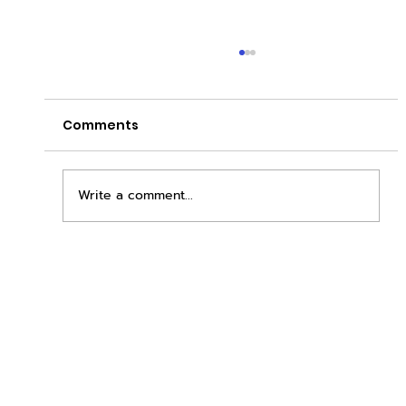
Comments
Write a comment...
เพิ่มพื้นที่ขาย ขยายกำไรคูณสอง ด้วยชุดตู้
STD + SLAVE จาก duck vending!