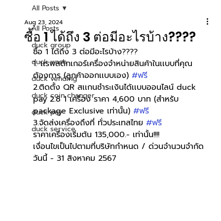
All Posts
Aug 23, 2024
All Posts
ซื้อ 1 ได้ถึง 3 ต่อมีอะไรบ้าง????
duck group
ซื้อ 1 ได้ถึง 3 ต่อมีอะไรบ้าง????
duck wash
1. เเรพสติกเกอร์เครื่องจำหน่ายสินค้าในเเบบที่คุณ
ต้องการ (ลูกค้าออกเเบบเอง) 
#ฟรี
duck vending
2.ติดตั้ง QR สเเกนชำระเงินได้เเบบออนไลน์ duck 
duck coin changer
pay 2.8 1 เครื่อง ราคา 4,600 บาท (สำหรับ 
package Exclusive เท่านั้น) 
#ฟรี
duck pay
3.จัดส่งเครื่องถึงที่ ทั่วประเทสไทย 
#ฟรี
duck service
ราคาเครื่องเริ่มต้น 135,000.- เท่านั้น!!!!
เงื่อนไขเป็นไปตามที่บริษัทกำหนด / ด่วนจำนวนจำกัด
วันนี้ - 31 สิงหาคม 2567