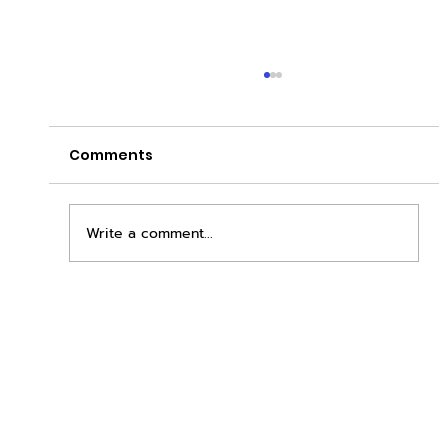
Comments
Write a comment...
เพิ่มพื้นที่ขาย ขยายกำไรคูณสอง ด้วยชุดตู้
STD + SLAVE จาก duck vending!