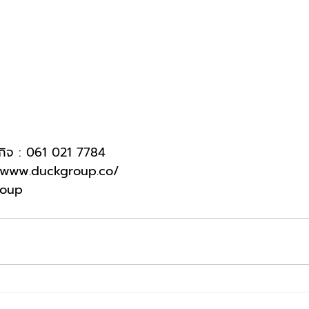
กิจ : 061 021 7784
/www.duckgroup.co/
roup