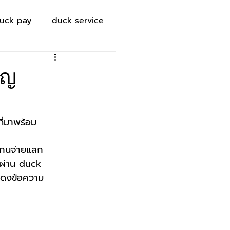
uck pay
duck service
ียญ
ี่มาพร้อม
สกนจ่ายแลก
อผ่าน duck 
แสดงข้อความ 