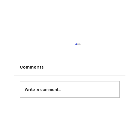
Comments
Write a comment...
เพิ่มพื้นที่ขาย ขยายกำไรคูณสอง ด้วยชุดตู้
STD + SLAVE จาก duck vending!