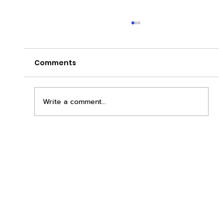
Comments
Write a comment...
เพิ่มพื้นที่ขาย ขยายกำไรคูณสอง ด้วยชุดตู้
STD + SLAVE จาก duck vending!