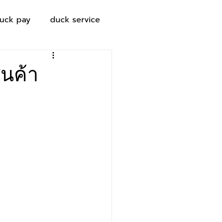
uck pay
duck service
ินค้า