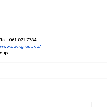
กิจ : 061 021 7784
/www.duckgroup.co/
roup