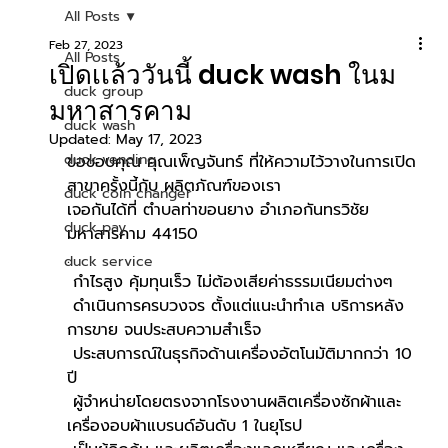
All Posts
Feb 27, 2023
All Posts
เปิดเเล้ววันนี้ duck wash ในม
duck group
มหาสารคาม
duck wash
Updated:
May 17, 2023
duck vending
ขอขอบคุณ คุณเพ็ญจันทร์ ที่ให้ความไว้วางในการเปิด
สาขาครั้งนี้กับ ผลิตภัณฑ์ของเรา
duck coin changer
เจอกันได้ที่ ตำบลท่าขอนยาง อำเภอกันทรวิชัย 
duck pay
มหาสารคาม 44150
.
duck service
 กำไรสูง คุ้มทุนเร็ว ไม่ต้องเสียค่าธรรมเนียมต่างๆ
 ดำเนินการครบวงจร ตั้งแต่แนะนำทำเล บริการหลัง
การขาย จนประสบความสำเร็จ
 ประสบการณ์ในธุรกิจด้านเครื่องอัตโนมัติมากกว่า 10 
ปี
 ผู้จำหน่ายโดยตรงจากโรงงานผลิตเครื่องซักผ้าและ
เครื่องอบผ้าแบรนด์อันดับ 1 ในยุโรป